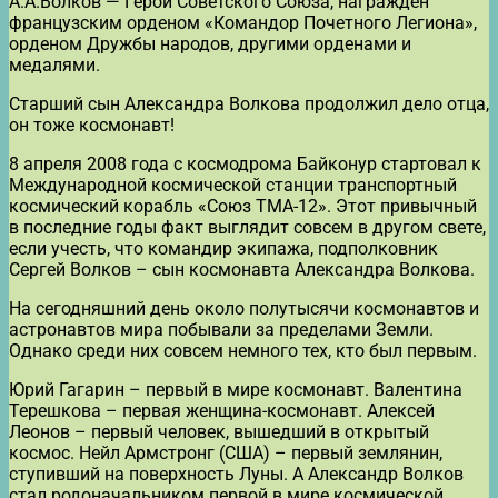
А.А.Волков — Герой Советского Союза, награждён
французским орденом «Командор Почетного Легиона»,
орденом Дружбы народов, другими орденами и
медалями.
Старший сын Александра Волкова продолжил дело отца,
он тоже космонавт!
8 апреля 2008 года с космодрома Байконур стартовал к
Международной космической станции транспортный
космический корабль «Союз ТМА-12». Этот привычный
в последние годы факт выглядит совсем в другом свете,
если учесть, что командир экипажа, подполковник
Сергей Волков – сын космонавта Александра Волкова.
На сегодняшний день около полутысячи космонавтов и
астронавтов мира побывали за пределами Земли.
Однако среди них совсем немного тех, кто был первым.
Юрий Гагарин – первый в мире космонавт. Валентина
Терешкова – первая женщина-космонавт. Алексей
Леонов – первый человек, вышедший в открытый
космос. Нейл Армстронг (США) – первый землянин,
ступивший на поверхность Луны. А Александр Волков
стал родоначальником первой в мире космической