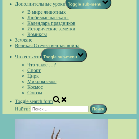
Дополнительные уроки
Toggle sub-menu
В мире животных
Любимые рассказы
Календарь праздников
Исторические заметки
Комиксы
Земляне
Великая Отечественная война
Что есть что
Toggle sub-menu
Что такое …?
Спорт
Цирк
Микрокосмос
Космос
Союзы
Toggle search form
Найти: