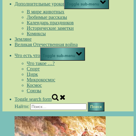
Дополнительные уроки
Toggle sub-menu
В мире животных
Любимые рассказы
Календарь праздников
Исторические заметки
Комиксы
Земляне
Великая Отечественная война
Что есть что
Toggle sub-menu
Что такое …?
Спорт
Цирк
Микрокосмос
Космос
Союзы
Toggle search form
Найти: