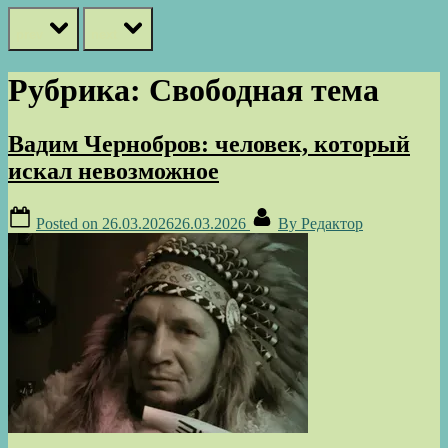
prev
next
Рубрика:
Свободная тема
Вадим Чернобров: человек, который
искал невозможное
Posted on
26.03.2026
26.03.2026
By
Редактор