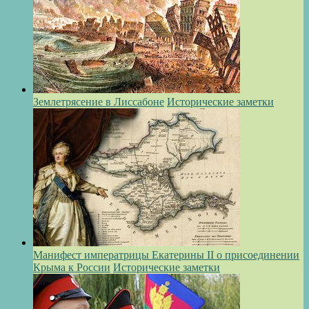
Землетрясение в Лиссабоне
Исторические заметки
Манифест императрицы Екатерины II о присоединении
Крыма к России
Исторические заметки