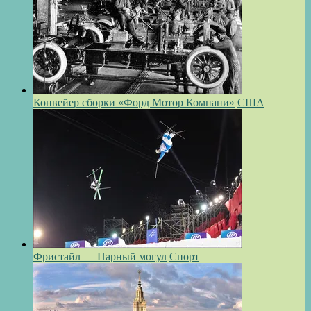
Конвейер сборки «Форд Мотор Компани»
США
Фристайл — Парный могул
Спорт