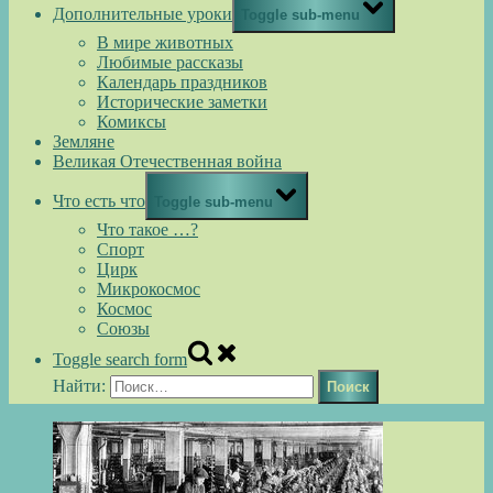
Дополнительные уроки
Toggle sub-menu
В мире животных
Любимые рассказы
Календарь праздников
Исторические заметки
Комиксы
Земляне
Великая Отечественная война
Что есть что
Toggle sub-menu
Что такое …?
Спорт
Цирк
Микрокосмос
Космос
Союзы
Toggle search form
Найти: