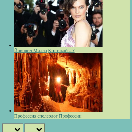
Йовович Милла
Кто такой ...?
Профессия спелеолог
Профессии
prev
next