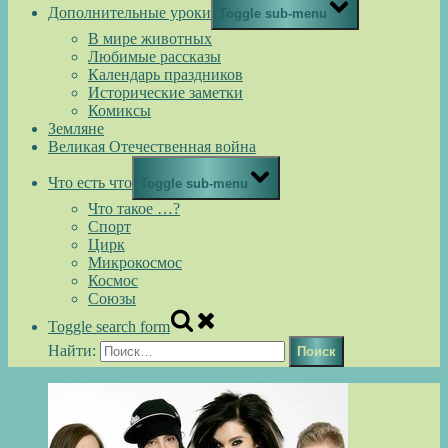
Дополнительные уроки
Toggle sub-menu
В мире животных
Любимые рассказы
Календарь праздников
Исторические заметки
Комиксы
Земляне
Великая Отечественная война
Что есть что
Toggle sub-menu
Что такое …?
Спорт
Цирк
Микрокосмос
Космос
Союзы
Toggle search form
Найти: