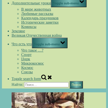
Дополнительные уроки
Toggle sub-menu
В мире животных
Любимые рассказы
Календарь праздников
Исторические заметки
Комиксы
Земляне
Великая Отечественная война
Что есть что
Toggle sub-menu
Что такое …?
Спорт
Цирк
Микрокосмос
Космос
Союзы
Toggle search form
Найти: