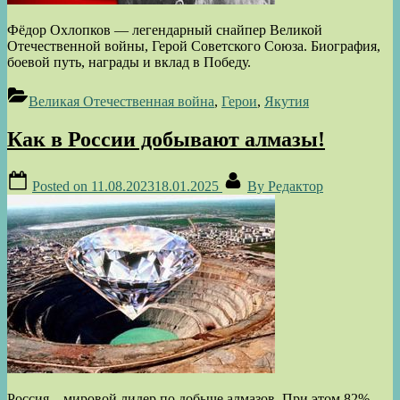
Фёдор Охлопков — легендарный снайпер Великой
Отечественной войны, Герой Советского Союза. Биография,
боевой путь, награды и вклад в Победу.
Великая Отечественная война
,
Герои
,
Якутия
Как в России добывают алмазы!
Posted on
11.08.2023
18.01.2025
By
Редактор
Россия – мировой лидер по добыче алмазов. При этом 82%