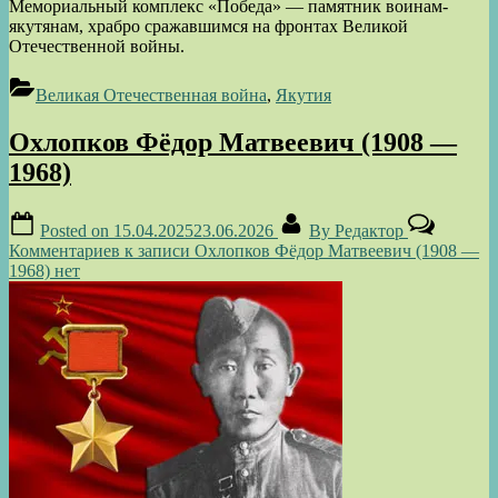
Мемориальный комплекс «Победа» — памятник воинам-
якутянам, храбро сражавшимся на фронтах Великой
Отечественной войны.
Великая Отечественная война
,
Якутия
Охлопков Фёдор Матвеевич (1908 —
1968)
Posted on
15.04.2025
23.06.2026
By
Редактор
Комментариев
к записи Охлопков Фёдор Матвеевич (1908 —
1968)
нет