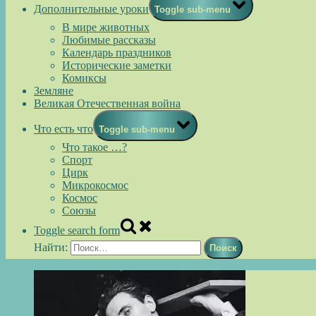
Дополнительные уроки
Toggle sub-menu
В мире животных
Любимые рассказы
Календарь праздников
Исторические заметки
Комиксы
Земляне
Великая Отечественная война
Что есть что
Toggle sub-menu
Что такое …?
Спорт
Цирк
Микрокосмос
Космос
Союзы
Toggle search form
Найти: