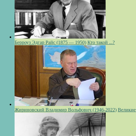
Берроуз Эдгар Райс (1875 — 1950)
Кто такой ...?
Жириновский Владимир Вольфович (1946-2022)
Великие