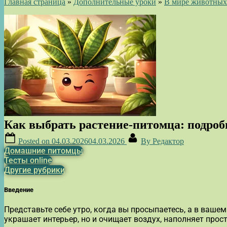
Главная страница
»
Дополнительные уроки
»
В мире животных
Как выбрать растение-питомца: подроб
Posted on
04.03.2026
04.03.2026
By
Редактор
Домашние питомцы
Тесты online
Другие рубрики
Введение
Представьте себе утро, когда вы просыпаетесь, а в вашем
украшает интерьер, но и очищает воздух, наполняет прос