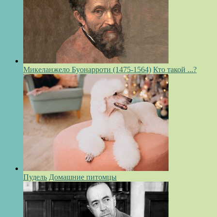
Микеланжело Буонарроти (1475-1564)
Кто такой ...?
Пудель
Домашние питомцы