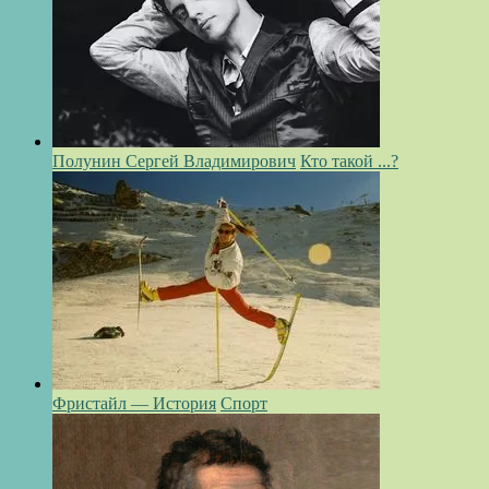
Полунин Сергей Владимирович
Кто такой ...?
Фристайл — История
Спорт