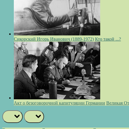
Сикорский Игорь Иванович (1889-1972)
Кто такой ...?
Акт о безоговорочной капитуляции Германии
Великая От
prev
next