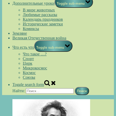
Дополнительные уроки
Toggle sub-menu
В мире животных
Любимые рассказы
Календарь праздников
Исторические заметки
Комиксы
Земляне
Великая Отечественная война
Что есть что
Toggle sub-menu
Что такое …?
Спорт
Цирк
Микрокосмос
Космос
Союзы
Toggle search form
Найти: