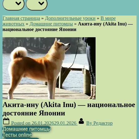
prev
next
Главная страница
»
Дополнительные уроки
»
В мире
животных
»
Домашние питомцы
»
Акита-ину (Akita Inu) —
национальное достояние Японии
Акита-ину (Akita Inu) — национальное
достояние Японии
Posted on
26.01.2026
29.01.2026
By
Редактор
Домашние питомцы
Тесты online