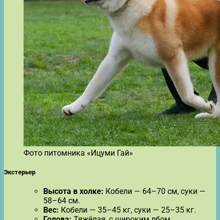
Фото питомника «Ицуми Гай»
Экстерьер
Высота в холке:
Кобели — 64–70 см, суки —
58–64 см.
Вес:
Кобели — 35–45 кг, суки — 25–35 кг.
Голова:
Тяжёлая, с широким лбом