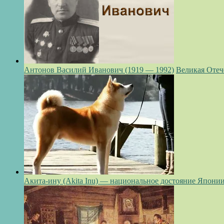
Антонов Василий Иванович (1919 — 1992)
Великая Отеч
Акита-ину (Akita Inu) — национальное достояние Япони