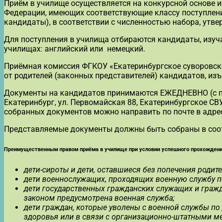
Приём в училище осуществляется на конкурсной основе 
Федерации, имеющих соответствующие классу поступления
кандидаты), в соответствии с численностью набора, ут
Для поступления в училища отбираются кандидаты, изуч
училищах: английский или немецкий.
Приёмная комиссия ФГКОУ «Екатеринбургское суворовско
от родителей (законных представителей) кандидатов, из
Документы на кандидатов принимаются ЕЖЕДНЕВНО (с понеде
Екатеринбург, ул. Первомайская 88, Екатеринбургское С
собранных документов можно направить по почте в адре
Представляемые документы должны быть собраны в соот
Преимущественным правом приёма в училище при условии успешного прохождени
дети-сироты и дети, оставшиеся без попечения родите
дети военнослужащих, проходящих военную службу по
дети государственных гражданских служащих и граж
законом предусмотрена военная служба;
дети граждан, которые уволены с военной службы по
здоровья или в связи с организационно-штатными м