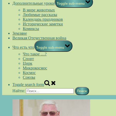
Дополнительные уроки
Toggle sub-menu
В мире животных
Любимые рассказы
Календарь праздников
Исторические заметки
Комиксы
Земляне
Великая Отечественная война
Что есть что
Toggle sub-menu
Что такое …?
Спорт
Цирк
Микрокосмос
Космос
Союзы
Toggle search form
Найти: