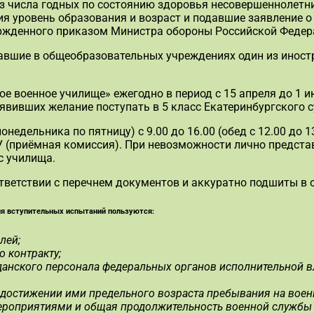
из числа годных по состоянию здоровья несовершеннолетн
 уровень образования и возраст и подавшие заявление о 
вержденного приказом Министра обороны Российской Федер
авшие в общеобразовательных учреждениях один из иност
е военное училище» ежегодно в период с 15 апреля до 1 
ъявивших желание поступать в 5 класс Екатеринбургского 
льника по пятницу) с 9.00 до 16.00 (обед с 12.00 до 13.0
ВУ (приёмная комиссия). При невозможности лично предста
с училища.
ветствии с перечнем документов и аккуратно подшиты в 
я вступительных испытаний пользуются:
лей;
 контракту;
данского персонала федеральных органов исполнительной в
 достижении ими предельного возраста пребывания на воен
ероприятиями и общая продолжительность военной службы к