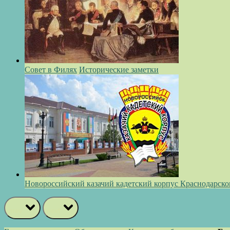
Совет в Филях
Исторические заметки
Новороссийский казачий кадетский корпус Краснодарско
prev
next