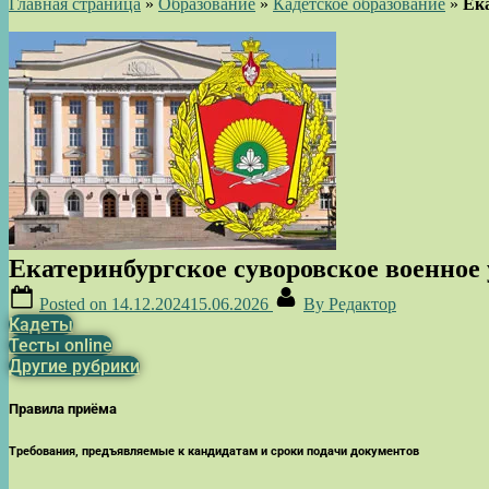
Главная страница
»
Образование
»
Кадетское образование
»
Ек
Екатеринбургское суворовское военное
Posted on
14.12.2024
15.06.2026
By
Редактор
Кадеты
Тесты online
Другие рубрики
Правила приёма
Требования, предъявляемые к кандидатам и сроки подачи документов