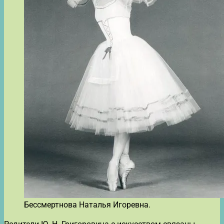
Бессмертнова Наталья Игоревна.