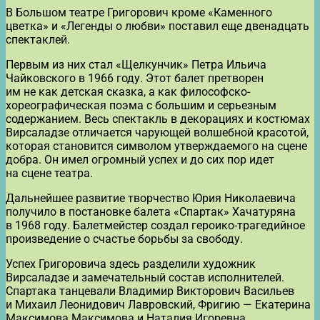
В Большом театре Григорович кроме «Каменного
цветка» и «Легенды о любви» поставил еще двенадцать
спектаклей.
Первым из них стал «Щелкунчик» Петра Ильича
Чайковского в 1966 году. Этот балет претворен
им не как детская сказка, а как философско-
хореографическая поэма с большим и серьезным
содержанием. Весь спектакль в декорациях и костюмах
Вирсаладзе отличается чарующей волшебной красотой,
которая становится символом утверждаемого на сцене
добра. Он имел огромный успех и до сих пор идет
на сцене театра.
Дальнейшее развитие творчество Юрия Николаевича
получило в постановке балета «Спартак» Хачатуряна
в 1968 году. Балетмейстер создал героико-трагедийное
произведение о счастье борьбы за свободу.
Успех Григоровича здесь разделили художник
Вирсаладзе и замечательный состав исполнителей.
Спартака танцевали Владимир Викторович Васильев
и Михаил Леонидович Лавровский, Фригию — Екатерина
Максимова Максимова и Наталия Игоревна