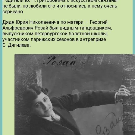
Родители Ю. Н. Григоровича с искусством связаны
не были, но любили его и относились к нему очень
серьезно.
Дядя Юрия Николаевича по матери — Георгий
Альфредович Розай был видным танцовщиком,
выпускником петербургской балетной школы,
участником парижских сезонов в антрепризе
С. Дягилева.