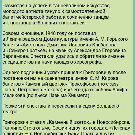
Несмотря на успехи в танцевальном искусстве,
молодого артиста тянуло к самостоятельной
балетмейстерской работе, к сочинению танцев
и к постановке больших спектаклей.
Совсем юношей, в 1948 году он поставил
в Ленинградском Доме культуры имени А. М. Горького
балеты «Аистенок» Дмитрия Львовича Клебанова
и «Семеро братьев» на музыку Александра Егоровича
Варламова. Спектакли удались и обратили внимание
специалистов на начинающего хореографа.
Однако подлинный успех пришел к Григоровичу после
постановки им на сцене театра имени С. М. Кирова
балетов «Каменный цветок» Прокофьева (по сказу
Павла Петровича Бажова) и «Легенда о любви» Арифа
Меликова (по пьесе Назыма Хикмета).
Позже эти спектакли перенесли на сцену Большого
театра.
Григорович ставил «Каменный цветок» в Новосибирске,
Таллине, Стокгольме, Софии и других городах. «Легенду
о любви» — в Новосибирске, Баку, Праге и других.