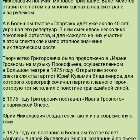
Николаевич получил мировое признание. Балетмейстер
ставил его потом на многих сценах в нашей стране
и за рубежом.
А в Большом театре «Спартак» идёт уже около 40 лет,
украшая его репертуар. В нем сменилось несколько
поколений артистов, и для каждого из них участие
в этом спектакле имело этапное значение
в их творческом росте.
Творчество Григоровича было продолжено в «Иване
Грозном» на музыку Прокофьева, осуществленном
в Большом театре в 1975 году. Открытием этого
спектакля стал артист Юрий Кузьмич Владимиров, для
которого хореограф сочинил партию главного героя,
которую тот исполнил с поистине трагедийной силой.
В 1976 году Григорович поставил «Ивана Грозного»
в парижской Опере.
Юрий Николаевич создал спектакли и на современную
тему.
В 1976 году он поставил в Большом театре балет
«Ангара» Андрей Яковлевич Эшпая, созданный по пьесе