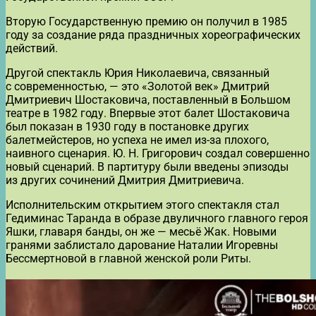
Вторую Государственную премию он получил в 1985
году за создание ряда праздничных хореографических
действий.
Другой спектакль Юрия Николаевича, связанный
с современностью, — это «Золотой век» Дмитрий
Дмитриевич Шостаковича, поставленный в Большом
театре в 1982 году. Впервые этот балет Шостаковича
был показан в 1930 году в постановке других
балетмейстеров, но успеха не имел из-за плохого,
наивного сценария. Ю. Н. Григорович создал совершенно
новый сценарий. В партитуру были введены эпизоды
из других сочинений Дмитрия Дмитриевича.
Исполнительским открытием этого спектакля стал
Гедиминас Таранда в образе двуличного главного героя
Яшки, главаря банды, он же — месьё Жак. Новыми
гранями заблистало дарование Наталии Игоревны
Бессмертновой в главной женской роли Риты.