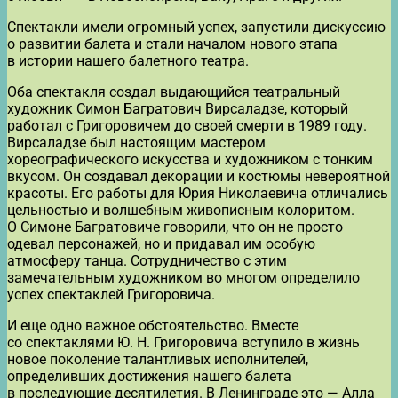
Спектакли имели огромный успех, запустили дискуссию
о развитии балета и стали началом нового этапа
в истории нашего балетного театра.
Оба спектакля создал выдающийся театральный
художник Симон Багратович Вирсаладзе, который
работал с Григоровичем до своей смерти в 1989 году.
Вирсаладзе был настоящим мастером
хореографического искусства и художником с тонким
вкусом. Он создавал декорации и костюмы невероятной
красоты. Его работы для Юрия Николаевича отличались
цельностью и волшебным живописным колоритом.
О Симоне Багратовиче говорили, что он не просто
одевал персонажей, но и придавал им особую
атмосферу танца. Сотрудничество с этим
замечательным художником во многом определило
успех спектаклей Григоровича.
И еще одно важное обстоятельство. Вместе
со спектаклями Ю. Н. Григоровича вступило в жизнь
новое поколение талантливых исполнителей,
определивших достижения нашего балета
в последующие десятилетия. В Ленинграде это — Алла