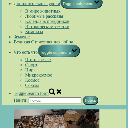
Дополнительные уроки
Toggle sub-menu
В мире животных
Любимые рассказы
Календарь праздников
Исторические заметки
Комиксы
Земляне
Великая Отечественная война
Что есть что
Toggle sub-menu
Что такое …?
Спорт
Цирк
Микрокосмос
Космос
Союзы
Toggle search form
Найти: