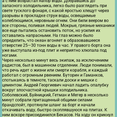
а с ним возрастал напор воды. Добравшись до
запасного холодильника, легко было разглядеть при
свете тусклого фонаря, с какой яростью хлещут через
разрывы в прокладке струи воды, освещаемые
колеблющимся, неровным огнем. Они били веером во
все стороны, поливая людей. Мокрые, грязные механики
все еще пытались остановить поток, но усилия их
оставались напрасными. На глаз можно было
определить, что океан вгоняет в образовавшееся
отверстие 25—30 тонн воды в час. У правого борта она
уже выступала из-под плит и неприятно хлюпала под
ногами.
Через несколько минут весь экипаж, за исключением
радистов, был в машинном отделении. Люди понимали,
что речь идет о жизни или смерти корабля, и каждый
работал с огромным рвением. Буторин и Гаманков,
спотыкаясь в темноте, таскали доски и мешки с
цементом. Андрей Георгиевич начал ладить опалубку
вокруг злосчастной крышки холодильника.
Соболевский, Буйницкий, Гетман и Мегер в несколько
минут собрали притащенный общими силами
брандспойт, протянули шланг за борт и начали
откачивать воду, быстро скоплявшуюся на плитах. К
ним вскоре присоединился Бекасов. На ходу он крикнул