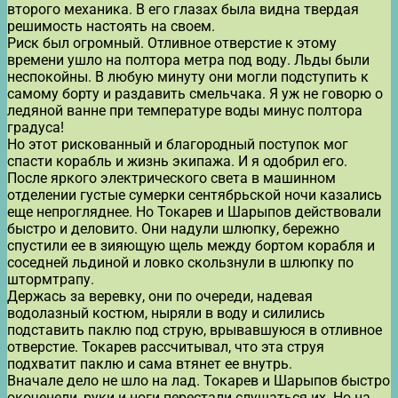
второго механика. В его глазах была видна твердая
решимость настоять на своем.
Риск был огромный. Отливное отверстие к этому
времени ушло на полтора метра под воду. Льды были
неспокойны. В любую минуту они могли подступить к
самому борту и раздавить смельчака. Я уж не говорю о
ледяной ванне при температуре воды минус полтора
градуса!
Но этот рискованный и благородный поступок мог
спасти корабль и жизнь экипажа. И я одобрил его.
После яркого электрического света в машинном
отделении густые сумерки сентябрьской ночи казались
еще непрогляднее. Но Токарев и Шарыпов действовали
быстро и деловито. Они надули шлюпку, бережно
спустили ее в зияющую щель между бортом корабля и
соседней льдиной и ловко скользнули в шлюпку по
штормтрапу.
Держась за веревку, они по очереди, надевая
водолазный костюм, ныряли в воду и силились
подставить паклю под струю, врывавшуюся в отливное
отверстие. Токарев рассчитывал, что эта струя
подхватит паклю и сама втянет ее внутрь.
Вначале дело не шло на лад. Токарев и Шарыпов быстро
окоченели, руки и ноги перестали слушаться их. Но на