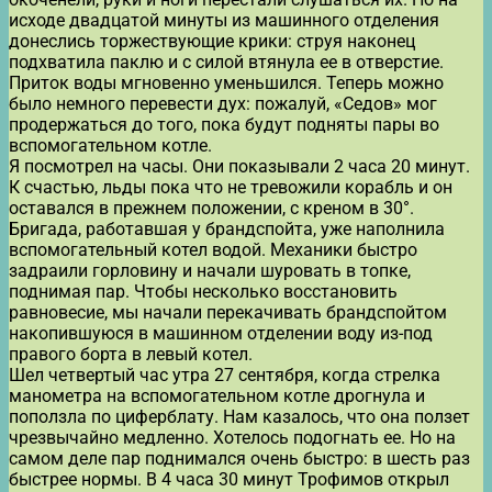
исходе двадцатой минуты из машинного отделения
донеслись торжествующие крики: струя наконец
подхватила паклю и с силой втянула ее в отверстие.
Приток воды мгновенно уменьшился. Теперь можно
было немного перевести дух: пожалуй, «Седов» мог
продержаться до того, пока будут подняты пары во
вспомогательном котле.
Я посмотрел на часы. Они показывали 2 часа 20 минут.
К счастью, льды пока что не тревожили корабль и он
оставался в прежнем положении, с креном в 30°.
Бригада, работавшая у брандспойта, уже наполнила
вспомогательный котел водой. Механики быстро
задраили горловину и начали шуровать в топке,
поднимая пар. Чтобы несколько восстановить
равновесие, мы начали перекачивать брандспойтом
накопившуюся в машинном отделении воду из-под
правого борта в левый котел.
Шел четвертый час утра 27 сентября, когда стрелка
манометра на вспомогательном котле дрогнула и
поползла по циферблату. Нам казалось, что она ползет
чрезвычайно медленно. Хотелось подогнать ее. Но на
самом деле пар поднимался очень быстро: в шесть раз
быстрее нормы. В 4 часа 30 минут Трофимов открыл