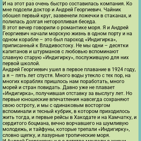
И на этот раз очень быстро составилась компания. Ко
мне подсели доктор и Андрей Георгиевич. Чайник
обошел первый круг, зазвенели ложечки в стаканах, и
полилась долгая неторопливая беседа.
В этот вечер говорили о романтике моря. Я и Андрей
Георгиевич начали морскую жизнь в одном порту и на
одном корабле – это был пароход «Индигирка»,
приписанный к Владивостоку. Не мы одни – десятки
капитанов и штурманов с любовью вспоминают
славную старую «Индигирку», послужившую для них
первой школой.
Андрей Георгиевич ушел в первое плавание в 1924 году,
а я – пять лет спустя. Много воды утекло с тех пор, на
многих кораблях пришлось нам поработать, много
морей и стран повидать. Давно уже не плавает
«Индигирка», получившая отставку за выслугу лет. Но
первые юношеские впечатления навсегда сохраняют
свою остроту, и мы с одинаковым восторгом
вспоминали и тесный кубрик, в котором приходилось
жить тогда, и первые рейсы в Хакодате и на Камчатку, и
сердитого боцмана, вечно ворчавшего на шумливую
молодежь, и тайфуны, которые трепали «Индигирку»,
словно щепку, и лазурные тропические моря.