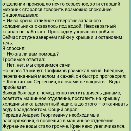
отделении произошло нечто серьезное, хотя старший
механик старался говорить возможно спокойнее.
Он докладывал:
– Из-за крена отливное отверстие запасного
холодильника оказалось под водой. Невозвратный
клапан не работает. Прокладку у крышки пробило.
Сейчас потуже завернем гайки у крышки и остановим
течь.
Я спросил:
– Нужна ли вам помощь?
Трофимов ответил:
– Нет, нет, мы справимся сами.
Но через 15 минут Трофимов разыскал меня. Бледный,
перепачканный маслом и сажей, он быстро проговорил:
– Константин Сергеевич, ключами не закрыть… Вода
прибывает…
Выход был один: немедленно пустить дизель-динамо,
осветить машинное отделение, поставить на крышку
холодильника цементный ящик, а до этого – откачивать
воду брандспойтом. Общий аврал!
Передав Андрею Георгиевичу необходимые
распоряжения, я поспешил в машинное отделение.
Журчание воды стало громче. Крен явно увеличивался,