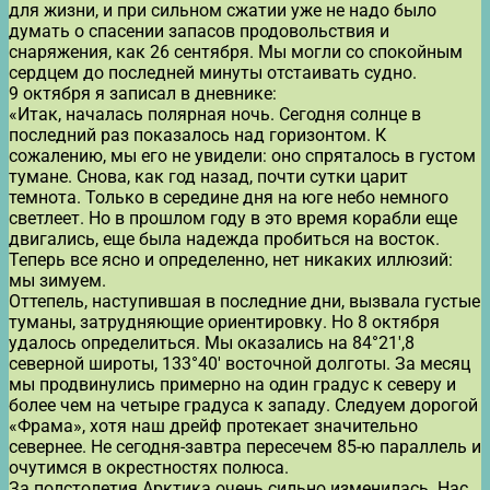
для жизни, и при сильном сжатии уже не надо было
думать о спасении запасов продовольствия и
снаряжения, как 26 сентября. Мы могли со спокойным
сердцем до последней минуты отстаивать судно.
9 октября я записал в дневнике:
«Итак, началась полярная ночь. Сегодня солнце в
последний раз показалось над горизонтом. К
сожалению, мы его не увидели: оно спряталось в густом
тумане. Снова, как год назад, почти сутки царит
темнота. Только в середине дня на юге небо немного
светлеет. Но в прошлом году в это время корабли еще
двигались, еще была надежда пробиться на восток.
Теперь все ясно и определенно, нет никаких иллюзий:
мы зимуем.
Оттепель, наступившая в последние дни, вызвала густые
туманы, затрудняющие ориентировку. Но 8 октября
удалось определиться. Мы оказались на 84°21′,8
северной широты, 133°40′ восточной долготы. За месяц
мы продвинулись примерно на один градус к северу и
более чем на четыре градуса к западу. Следуем дорогой
«Фрама», хотя наш дрейф протекает значительно
севернее. Не сегодня-завтра пересечем 85-ю параллель и
очутимся в окрестностях полюса.
За полстолетия Арктика очень сильно изменилась. Нас