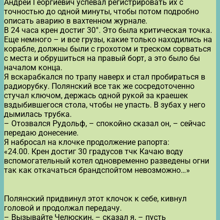
Андрей Георгиевич успевал регистрировать их с
точностью до одной минуты, чтобы потом подробно
описать аварию в вахтенном журнале.
В 24 часа крен достиг 30°. Это была критическая точка.
Еще немного – и все грузы, какие только находились на
корабле, должны были с грохотом и треском сорваться
с места и обрушиться на правый борт, а это было бы
началом конца.
Я вскарабкался по трапу наверх и стал пробираться в
радиорубку. Полянский все так же сосредоточенно
стучал ключом, держась одной рукой за краешек
вздыбившегося стола, чтобы не упасть. В зубах у него
дымилась трубка.
– Отозвался Рудольф, – спокойно сказал он, – сейчас
передаю донесение.
Я набросал на клочке продолжение рапорта:
«24.00. Крен достиг 30 градусов тчк Качаю воду
вспомогательный котел одновременно разведены огни
так как откачаться брандспойтом невозможно…»
Полянский придвинул этот клочок к себе, кивнул
головой и продолжал передачу.
– Вызывайте Челюскин, – сказал я, – пусть