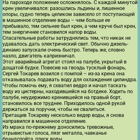
На пароходе положение осложнялось. С каждой минутой
крен увеличивался: разошлись льдины и, лишенное
опоры, судно теперь целиком зависело от поступающей
в машинное отделение воды – чем больше ее
прибывало, тем сильнее был крен, а чем круче был крен,
тем энергичнее становился напор воды.
Спасательные работы затруднялись тем, что никак не
удавалось дать электрический свет. Обычно дизель-
динамо запускали очень быстро. Теперь же, словно
назло, двигатель капризничал.
Этот аварийный агрегат стоял на палубе, укрытый в
дощатой будке. Повесив на гвоздь тусклый фонарь,
Сергей Токарев возился с помпой – из-за крена она
отказывалась подавать воду для охлаждения цилиндра.
Чтобы помочь ему, я схватил ведро и начал таскать
воду из цистерны, находившейся на ботдеке. Ходить по
палубе, неудержимо кренившейся на правый борт,
становилось все труднее. Приходилось одной рукой
держаться за поручни, чтобы не свалиться.
Притащив Токареву несколько ведер воды, я снова
направился в машинное отделение.
Из мрака по-прежнему доносились тревожные,
отрывистые голоса, лязг металла, чавканье
брандспойта, плеск воды.