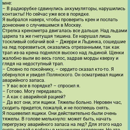
мне:
– В радиорубке сдвинулись аккумуляторы, нарушились
контакты! Но сейчас уже все в порядке.
Я выбрался наверх, чтобы проверить крен и послать
донесение о случившемся в Москву.
Стрелка кренометра двигалась все дальше. Над льдами
царила та же гнетущая тишина. Ее нарушал лишь
тоскливый собачий вой – Джерри и Льдинка, сошедшие
на лед порезвиться, оказались отрезанными, так как
трап из-за крена поднялся высоко над льдиной. Щенки
жалобно выли во весь голос, задрав морды кверху и
глядя на недоступный трап.
– Словно по покойнику, – сердито сказал кто-то. Я
обернулся и увидел Полянского. Он осматривал ящики
аварийного запаса.
– У вас все в порядке? – спросил я.
– Готово. Могу передавать.
– А как с аварийной рацией?
– Да вот они, эти ящики. Тяжелы больно. Неровен час,
сходить придется, пожалуй, и не поспеешь снять.
Я пошевелил ящики. Они действительно были очень
тяжелы. В голове мелькнуло: может быть, начать
перегрузку аварийного запаса на лед? Для этого надо
снять людей с работы в машинном отделении. Но это