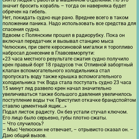
значит бросить корабль – тогда он наверняка будет
обречен на гибель.
Нет, покидать судно еще рано. Вреднее всего в таком
положении паника. Надо использовать все средства для
спасения судна.
Вдвоем с Полянским прошел в радиорубку. Пока он
включал передатчик и вызывал станцию мыса
Челюскин, при свете керосиновой мигалки я торопливо
набросал донесение в Главсевморпути:
«23 часа местного результате сжатия судно получило
крен правый борт 18 градусов тчк Отливной забортный
клапан вспомогательного холодильника стал
пропускать воду также крышка вспомогательного
холодильника тчк Вода стала поступать судно 23 часа
15 минут лед развело крен начал значительно
увеличиваться также большого давления увеличилось
поступление воды тчк Приступил откачке брандспойтом
ставлю цементный ящик…»
Подал листок радисту. Он без устали стучал ключом.
Его лицо было серьезно, губы плотно сжаты.
– Что случилось?
– Мыс Челюскин не отвечает, – отрывисто сказал он. –
Даю общий вызов.