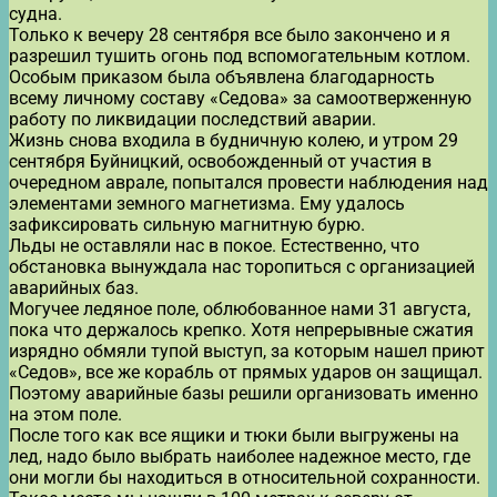
судна.
Только к вечеру 28 сентября все было закончено и я
разрешил тушить огонь под вспомогательным котлом.
Особым приказом была объявлена благодарность
всему личному составу «Седова» за самоотверженную
работу по ликвидации последствий аварии.
Жизнь снова входила в будничную колею, и утром 29
сентября Буйницкий, освобожденный от участия в
очередном аврале, попытался провести наблюдения над
элементами земного магнетизма. Ему удалось
зафиксировать сильную магнитную бурю.
Льды не оставляли нас в покое. Естественно, что
обстановка вынуждала нас торопиться с организацией
аварийных баз.
Могучее ледяное поле, облюбованное нами 31 августа,
пока что держалось крепко. Хотя непрерывные сжатия
изрядно обмяли тупой выступ, за которым нашел приют
«Седов», все же корабль от прямых ударов он защищал.
Поэтому аварийные базы решили организовать именно
на этом поле.
После того как все ящики и тюки были выгружены на
лед, надо было выбрать наиболее надежное место, где
они могли бы находиться в относительной сохранности.