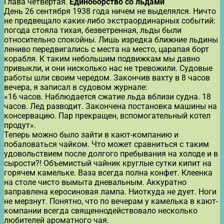
Глава четвертая.
Единоборство со льдами
День 26 сентября 1938 года ничем не выделялся. Ничто
не предвещало каких-либо экстраординарных событий:
погода стояла тихая, безветренная, льды были
относительно спокойны. Лишь изредка ближние льдины
лениво передвигались с места на место, царапая борт
корабля. К таким небольшим подвижкам мы давно
привыкли, и они нисколько нас не тревожили. Судовые
работы шли своим чередом. Закончив вахту в 8 часов
вечера, я записал в судовом журнале:
«16 часов. Наблюдается сжатие льда вблизи судна. 18
часов. Лед разводит. Закончена постановка машины на
консервацию. Пар прекращен, вспомогательный котел
продут».
Теперь можно было зайти в кают-компанию и
побаловаться чайком. Что может сравниться с таким
удовольствием после долгого пребывания на холоде и в
сырости?! Объемистый чайник круглые сутки кипит на
горячем камельке. Ваза всегда полна конфет. Клеенка
на столе чисто вымыта дневальным. Аккуратно
заправлена керосиновая лампа. Ниоткуда не дует. Ноги
не мерзнут. Понятно, что по вечерам у камелька в кают-
компании всегда священнодействовало несколько
любителей ароматного чая.