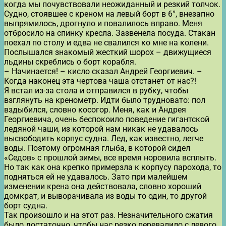
когда мы почувствовали неожиданный и резкий толчок.
Судно, стоявшее с креном на левый борт в 6°, внезапно
выпрямилось, дрогнуло и повалилось вправо. Меня
отбросило на спинку кресла. Зазвенела посуда. Стакан
поехал по столу и едва не свалился ко мне на колени.
Послышался знакомый жесткий шорох – движущиеся
льдины скреблись о борт корабля.
– Начинается! – кисло сказал Андрей Георгиевич. –
Когда наконец эта чертова чаша отстанет от нас?!
Я встал из-за стола и отправился в рубку, чтобы
взглянуть на кренометр. Идти было трудновато: пол
вздыбился, словно косогор. Меня, как и Андрея
Георгиевича, очень беспокоило поведение гигантской
ледяной чаши, из которой нам никак не удавалось
высвободить корпус судна. Лед, как известно, легче
воды. Поэтому огромная глыба, в которой сидел
«Седов» с прошлой зимы, все время норовила всплыть.
Но так как она крепко примерзла к корпусу парохода, то
подняться ей не удавалось. Зато при малейшем
изменении крена она действовала, словно хороший
домкрат, и выворачивала из воды то один, то другой
борт судна.
Так произошло и на этот раз. Незначительного сжатия
было достаточно, чтобы нас резко перевалило с левого