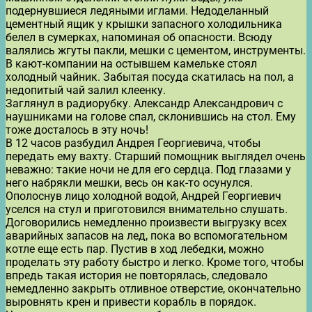
подернувшиеся ледяными иглами. Недоделанный
цементный ящик у крышки запасного холодильника
белел в сумерках, напоминая об опасности. Всюду
валялись жгуты пакли, мешки с цементом, инструменты.
В кают-компании на остывшем камельке стоял
холодный чайник. Забытая посуда скатилась на пол, а
недопитый чай залил клеенку.
Заглянул в радиорубку. Александр Александрович с
наушниками на голове спал, склонившись на стол. Ему
тоже досталось в эту ночь!
В 12 часов разбудил Андрея Георгиевича, чтобы
передать ему вахту. Старший помощник выглядел очень
неважно: такие ночи не для его сердца. Под глазами у
него набрякли мешки, весь он как-то осунулся.
Ополоснув лицо холодной водой, Андрей Георгиевич
уселся на стул и приготовился внимательно слушать.
Договорились немедленно произвести выгрузку всех
аварийных запасов на лед, пока во вспомогательном
котле еще есть пар. Пустив в ход лебедки, можно
проделать эту работу быстро и легко. Кроме того, чтобы
впредь такая история не повторялась, следовало
немедленно закрыть отливное отверстие, окончательно
выровнять крен и привести корабль в порядок.