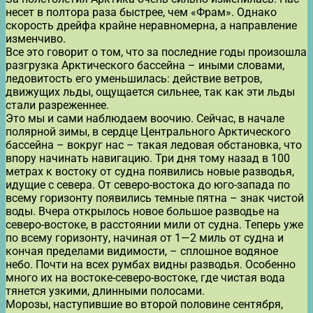
несет в полтора раза быстрее, чем «Фрам». Однако
скорость дрейфа крайне неравномерна, а направление
изменчиво.
Все это говорит о том, что за последние годы произошла
разгрузка Арктического бассейна – иными словами,
ледовитость его уменьшилась: действие ветров,
движущих льды, ощущается сильнее, так как эти льды
стали разреженнее.
Это мы и сами наблюдаем воочию. Сейчас, в начале
полярной зимы, в сердце Центрального Арктического
бассейна – вокруг нас – такая ледовая обстановка, что
впору начинать навигацию. Три дня тому назад в 100
метрах к востоку от судна появились новые разводья,
идущие с севера. От северо-востока до юго-запада по
всему горизонту появились темные пятна – знак чистой
воды. Вчера открылось новое большое разводье на
северо-востоке, в расстоянии мили от судна. Теперь уже
по всему горизонту, начиная от 1—2 миль от судна и
кончая пределами видимости, – сплошное водяное
небо. Почти на всех румбах видны разводья. Особенно
много их на востоке-северо-востоке, где чистая вода
тянется узкими, длинными полосами.
Морозы, наступившие во второй половине сентября,