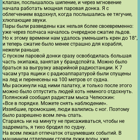
клапан, послышалось шипение, и через мгновение
начала работать мощная паровая донка. Я с
облегчением вздохнул, когда послышались ее тягучие,
хлюпающие звуки.
Пары были разведены как нельзя более своевременно:
уже через полчаса началось очередное сжатие льдов.
Но к этому времени нам удалось уменьшить крен до 18°,
и теперь сжатие было менее страшно для корабля,
нежели раньше.
С пуском паровой донки сразу освободилась большая
часть экипажа, занятая у брандспойта. Можно было
браться за выгрузку аварийной радиостанции. К 7
часам утра ящики с радиоаппаратурой были спущены
на лед и перенесены на 100 метров от судна.
Мы раскинули над ними палатку, и только после этого
можно было отпустить людей хоть немного отдохнуть.
Полянский сообщил радистам мыса Челюскин:
«Все в порядке. Можете снять наблюдение».
Иззябшие, промокшие, люди валились с ног. Поэтому
было разрешено всем лечь спать.
Стараясь ни на минуту не присаживаться, чтобы не
задремать, я тихо бродил по судну.
На всем лежал отпечаток отшумевших событий. В
машинном отделении стояли лужи воды, уже