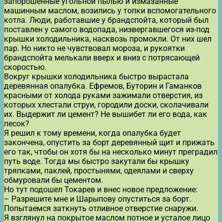
запорошенные угольной пылью и измазанные
машинным маслом, возились у топки вспомогательного
котла. Люди, работавшие у брандспойта, который был
поставлен у самого водопада, низвергавшегося из-под
крышки холодильника, насквозь промокли. От них шел
пар. Но никто не чувствовал мороза, и рукоятки
брандспойта мелькали вверх и вниз с потрясающей
скоростью.
Вокруг крышки холодильника быстро вырастала
деревянная опалубка. Ефремов, Буторин и Гаманков
красными от холода руками зажимали отверстия, из
которых хлестали струи, городили доски, сколачивали
их. Выдержит ли цемент? Не вышибет ли его вода, как
песок?
Я решил к тому времени, когда опалубка будет
закончена, опустить за борт деревянный щит и прижать
его так, чтобы он хотя бы на несколько минут преградил
путь воде. Тогда мы быстро закутали бы крышку
тряпками, паклей, простынями, одеялами и сверху
обмуровали бы цементом.
Но тут подошел Токарев и внес новое предложение:
– Разрешите мне и Шарыпову опуститься за борт.
Попытаемся заткнуть отливное отверстие снаружи.
Я взглянул на покрытое маслом потное и усталое лицо