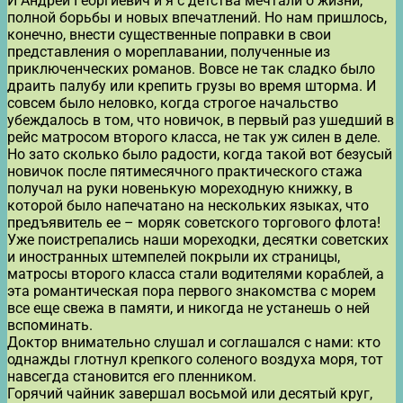
И Андрей Георгиевич и я с детства мечтали о жизни,
полной борьбы и новых впечатлений. Но нам пришлось,
конечно, внести существенные поправки в свои
представления о мореплавании, полученные из
приключенческих романов. Вовсе не так сладко было
драить палубу или крепить грузы во время шторма. И
совсем было неловко, когда строгое начальство
убеждалось в том, что новичок, в первый раз ушедший в
рейс матросом второго класса, не так уж силен в деле.
Но зато сколько было радости, когда такой вот безусый
новичок после пятимесячного практического стажа
получал на руки новенькую мореходную книжку, в
которой было напечатано на нескольких языках, что
предъявитель ее – моряк советского торгового флота!
Уже поистрепались наши мореходки, десятки советских
и иностранных штемпелей покрыли их страницы,
матросы второго класса стали водителями кораблей, а
эта романтическая пора первого знакомства с морем
все еще свежа в памяти, и никогда не устанешь о ней
вспоминать.
Доктор внимательно слушал и соглашался с нами: кто
однажды глотнул крепкого соленого воздуха моря, тот
навсегда становится его пленником.
Горячий чайник завершал восьмой или десятый круг,