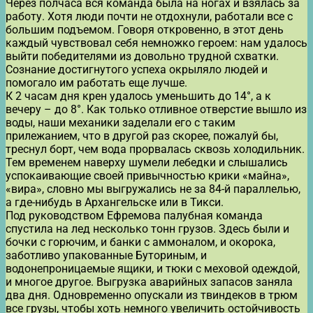
Через полчаса вся команда была на ногах и взялась за
работу. Хотя люди почти не отдохнули, работали все с
большим подъемом. Говоря откровенно, в этот день
каждый чувствовал себя немножко героем: нам удалось
выйти победителями из довольно трудной схватки.
Сознание достигнутого успеха окрыляло людей и
помогало им работать еще лучше.
К 2 часам дня крен удалось уменьшить до 14°, а к
вечеру – до 8°. Как только отливное отверстие вышло из
воды, наши механики заделали его с таким
прилежанием, что в другой раз скорее, пожалуй бы,
треснул борт, чем вода прорвалась сквозь холодильник.
Тем временем наверху шумели лебедки и слышались
успокаивающие своей привычностью крики «майна»,
«вира», словно мы выгружались не за 84-й параллелью,
а где-нибудь в Архангельске или в Тикси.
Под руководством Ефремова палубная команда
спустила на лед несколько тонн грузов. Здесь были и
бочки с горючим, и банки с аммоналом, и окорока,
заботливо упакованные Буториным, и
водонепроницаемые ящики, и тюки с меховой одеждой,
и многое другое. Выгрузка аварийных запасов заняла
два дня. Одновременно опускали из твиндеков в трюм
все грузы, чтобы хоть немного увеличить остойчивость