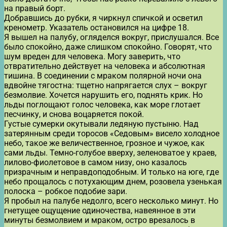
на правый борт.
Добравшись до рубки, я чиркнул спичкой и осветил
кренометр. Указатель остановился на цифре 18.
Я вышел на палубу, огляделся вокруг, прислушался. Все
было спокойно, даже слишком спокойно. Говорят, что
шум вреден для человека. Могу заверить, что
отвратительно действует на человека и абсолютная
тишина. В соединении с мраком полярной ночи она
вдвойне тягостна: тщетно напрягается слух – вокруг
безмолвие. Хочется нарушить его, поднять крик. Но
льды поглощают голос человека, как море глотает
песчинку, и снова воцаряется покой.
Густые сумерки окутывали ледяную пустыню. Над
затерянным среди торосов «Седовым» висело холодное
небо, такое же величественное, грозное и чужое, как
сами льды. Темно-голубое вверху, зеленоватое у краев,
лилово-фиолетовое в самом низу, оно казалось
призрачным и неправдоподобным. И только на юге, где
небо прощалось с потухающим днем, розовела узенькая
полоска – робкое подобие зари.
Я пробыл на палубе недолго, всего несколько минут. Но
гнетущее ощущение одиночества, навеянное в эти
минуты безмолвием и мраком, остро врезалось в