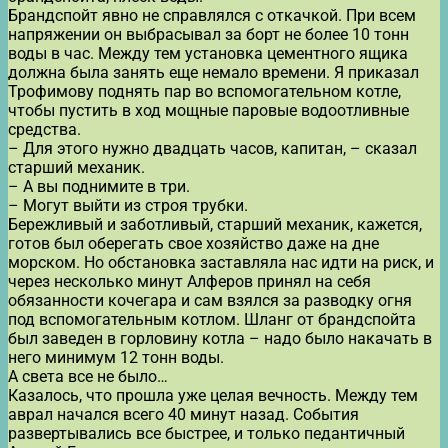
Брандспойт явно не справлялся с откачкой. При всем
напряжении он выбрасывал за борт не более 10 тонн
воды в час. Между тем установка цементного ящика
должна была занять еще немало времени. Я приказал
Трофимову поднять пар во вспомогательном котле,
чтобы пустить в ход мощные паровые водоотливные
средства.
– Для этого нужно двадцать часов, капитан, – сказал
старший механик.
– А вы поднимите в три.
– Могут выйти из строя трубки.
Бережливый и заботливый, старший механик, кажется,
готов был оберегать свое хозяйство даже на дне
морском. Но обстановка заставляла нас идти на риск, и
через несколько минут Алферов принял на себя
обязанности кочегара и сам взялся за разводку огня
под вспомогательным котлом. Шланг от брандспойта
был заведен в горловину котла – надо было накачать в
него минимум 12 тонн воды.
А света все не было…
Казалось, что прошла уже целая вечность. Между тем
аврал начался всего 40 минут назад. События
развертывались все быстрее, и только педантичный