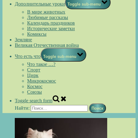
Дополнительные уроки
Toggle sub-menu
В мире животных
Любимые рассказы
Календарь праздников
Исторические заметки
Комиксы
Земляне
Великая Отечественная война
Что есть что
Toggle sub-menu
Что такое …?
Спорт
Цирк
Микрокосмос
Космос
Союзы
Toggle search form
Найти: