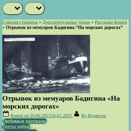
prev
next
Главная страница
»
Дополнительные уроки
»
Рассказы Кощея
»
Отрывок из мемуаров Бадигина “На морских дорогах”
Отрывок из мемуаров Бадигина «На
морских дорогах»
Posted on
29.06.2023
18.01.2025
By
Редактор
Любимые рассказы
Тесты online