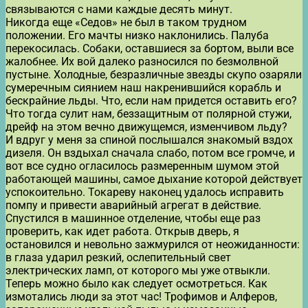
связываются с нами каждые десять минут.
Никогда еще «Седов» не был в таком трудном
положении. Его мачты низко наклонились. Палуба
перекосилась. Собаки, оставшиеся за бортом, выли все
жалобнее. Их вой далеко разносился по безмолвной
пустыне. Холодные, безразличные звезды скупо озаряли
сумеречным сиянием наш накренившийся корабль и
бескрайние льды. Что, если нам придется оставить его?
Что тогда сулит нам, беззащитным от полярной стужи,
дрейф на этом вечно движущемся, изменчивом льду?
И вдруг у меня за спиной послышался знакомый вздох
дизеля. Он вздыхал сначала слабо, потом все громче, и
вот все судно огласилось размеренным шумом этой
работающей машины, самое дыхание которой действует
успокоительно. Токареву наконец удалось исправить
помпу и привести аварийный агрегат в действие.
Спустился в машинное отделение, чтобы еще раз
проверить, как идет работа. Открыв дверь, я
остановился и невольно зажмурился от неожиданности:
в глаза ударил резкий, ослепительный свет
электрических ламп, от которого мы уже отвыкли.
Теперь можно было как следует осмотреться. Как
измотались люди за этот час! Трофимов и Алферов,