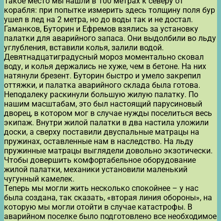
Такое место мы нашли в 100 метрах к северу от
корабля: при попытке измерить здесь толщину поля бур
ушел в лед на 2 метра, но до воды так и не достал.
Гаманков, Буторин и Ефремов взялись за установку
палатки для аварийного запаса. Они выдолбили во льду
углубления, вставили колья, залили водой.
Девятнадцатиградусный мороз моментально сковал
воду, и колья держались не хуже, чем в бетоне. На них
натянули брезент. Буторин быстро и умело закрепил
оттяжки, и палатка аварийного склада была готова.
Неподалеку раскинули большую жилую палатку. По
нашим масштабам, это был настоящий парусиновый
дворец, в котором мог в случае нужды поселиться весь
экипаж. Внутри жилой палатки в два настила уложили
доски, а сверху поставили двуспальные матрацы на
пружинах, оставленные нам в наследство. На льду
пружинные матрацы выглядели довольно экзотически.
Чтобы довершить комфортабельное оборудование
жилой палатки, механики установили маленький
чугунный камелек.
Теперь мы могли жить несколько спокойнее – у нас
была создана, так сказать, «вторая линия обороны», на
которую мы могли отойти в случае катастрофы. В
аварийном поселке было подготовлено все необходимое