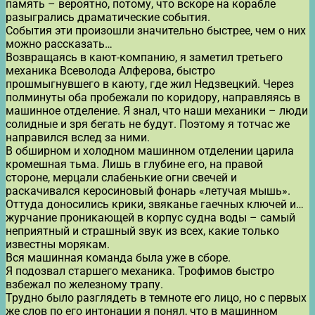
память – вероятно, потому, что вскоре на корабле
разыгрались драматические события.
События эти произошли значительно быстрее, чем о них
можно рассказать…
Возвращаясь в кают-компанию, я заметил третьего
механика Всеволода Алферова, быстро
прошмыгнувшего в каюту, где жил Недзвецкий. Через
полминуты оба пробежали по коридору, направляясь в
машинное отделение. Я знал, что наши механики – люди
солидные и зря бегать не будут. Поэтому я тотчас же
направился вслед за ними.
В обширном и холодном машинном отделении царила
кромешная тьма. Лишь в глубине его, на правой
стороне, мерцали слабенькие огни свечей и
раскачивался керосиновый фонарь «летучая мышь».
Оттуда доносились крики, звяканье гаечных ключей и…
журчание проникающей в корпус судна воды – самый
неприятный и страшный звук из всех, какие только
известны морякам.
Вся машинная команда была уже в сборе.
Я подозвал старшего механика. Трофимов быстро
взбежал по железному трапу.
Трудно было разглядеть в темноте его лицо, но с первых
же слов по его интонации я понял, что в машинном