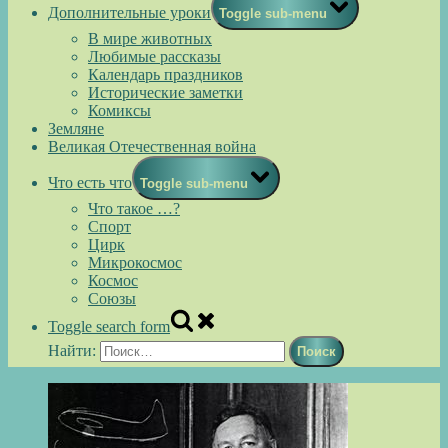
Дополнительные уроки
Toggle sub-menu
В мире животных
Любимые рассказы
Календарь праздников
Исторические заметки
Комиксы
Земляне
Великая Отечественная война
Что есть что
Toggle sub-menu
Что такое …?
Спорт
Цирк
Микрокосмос
Космос
Союзы
Toggle search form
Найти: