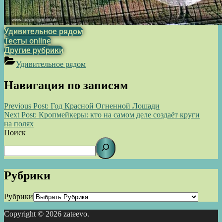
Удивительное рядом
Тесты online
Другие рубрики
Удивительное рядом
Навигация по записям
Previous Post:
Год Красной Огненной Лошади
Next Post:
Кропмейкеры: кто на самом деле создаёт круги
на полях
Поиск
Рубрики
Рубрики
Copyright © 2026 zateevo.