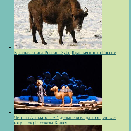
Красная книга России. Зубр
Красная книга России
Чингиз Айтматова «И дольше века длится день…»
(отрывок)
Рассказы Кощея