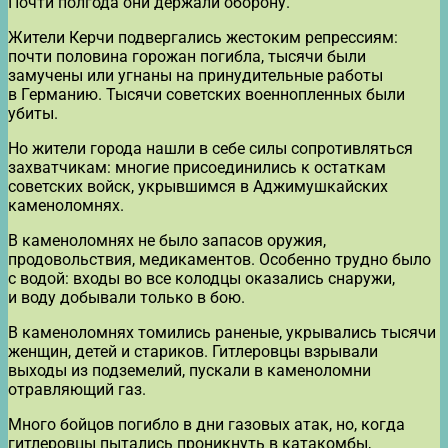
Почти полгода они держали оборону.
Жители Керчи подвергались жестоким репрессиям:
почти половина горожан погибла, тысячи были
замучены или угнаны на принудительные работы
в Германию. Тысячи советских военнопленных были
убиты.
Но жители города нашли в себе силы сопротивляться
захватчикам: многие присоединились к остаткам
советских войск, укрывшимся в Аджимушкайских
каменоломнях.
В каменоломнях не было запасов оружия,
продовольствия, медикаментов. Особенно трудно было
с водой: входы во все колодцы оказались снаружи,
и воду добывали только в бою.
В каменоломнях томились раненые, укрывались тысячи
женщин, детей и стариков. Гитлеровцы взрывали
выходы из подземелий, пускали в каменоломни
отравляющий газ.
Много бойцов погибло в дни газовых атак, но, когда
гитлеровцы пытались проникнуть в катакомбы,