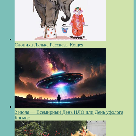
Слониха Лялька
Рассказы Кощея
2 июля — Всемирный День НЛО или День уфолога
Космос