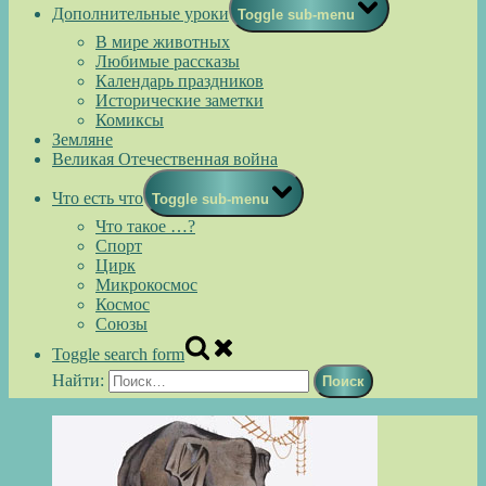
Дополнительные уроки
Toggle sub-menu
В мире животных
Любимые рассказы
Календарь праздников
Исторические заметки
Комиксы
Земляне
Великая Отечественная война
Что есть что
Toggle sub-menu
Что такое …?
Спорт
Цирк
Микрокосмос
Космос
Союзы
Toggle search form
Найти: