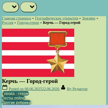
prev
next
Главная страница
»
Географические открытия
»
Земляне
»
Россия
»
Города-герои
»
Керчь — Город-герой
Керчь — Город-герой
Posted on
08.06.2025
22.06.2026
By
Редактор
Города - герои!
Тесты online
Другие рубрики