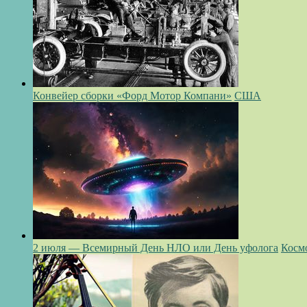
Конвейер сборки «Форд Мотор Компани»
США
2 июля — Всемирный День НЛО или День уфолога
Косм