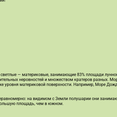
ми!
 светлые — материковые, занимающие 83% площади лунног
ительных неровностей и множеством кратеров разных. Мо
же уровня материковой поверхности. Например, Море Дожд
еравномерно: на видимом с Земли полушарии они занимаю
большую площадь, чем в южном.