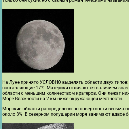
Только они сухие, но с какими романтическими названия
На Луне принято УСЛОВНО выделять области двух типов:
составляющие 17%. Материки отличаются наличием знач
области с меньшим количеством кратеров. Они лежат ни
Море Влажности на 2 км ниже окружающей местности.
Морские области распределены по поверхности весьма н
около 3%. В северном полушарии моря занимают вдвое 