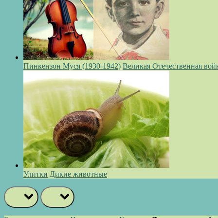
Пинкензон Муся (1930-1942)
Великая Отечественная вой
Улитки
Дикие животные
prev
next