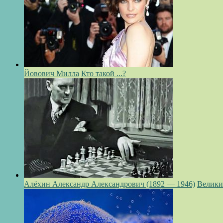
Йовович Милла
Кто такой ...?
Алёхин Александр Александрович (1892 — 1946)
Велики