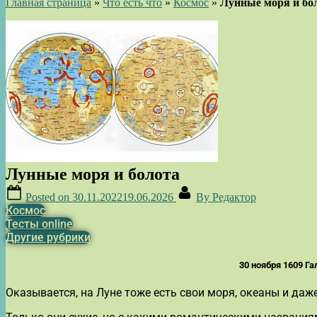
Главная страница
»
Что есть что
»
Космос
»
Лунные моря и бо
Лунные моря и болота
Posted on
30.11.2022
19.06.2026
By
Редактор
Космос
Тесты online
Другие рубрики
30 ноября 1609 Га
Оказывается, на Луне тоже есть свои моря, океаны и даже