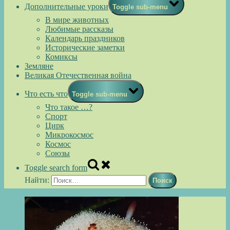
Дополнительные уроки
Toggle sub-menu
В мире животных
Любимые рассказы
Календарь праздников
Исторические заметки
Комиксы
Земляне
Великая Отечественная война
Что есть что
Toggle sub-menu
Что такое …?
Спорт
Цирк
Микрокосмос
Космос
Союзы
Toggle search form
Найти: