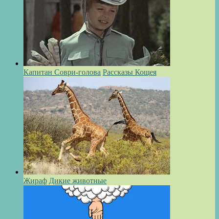
Капитан Соври-голова
Рассказы Кощея
Жираф
Дикие животные