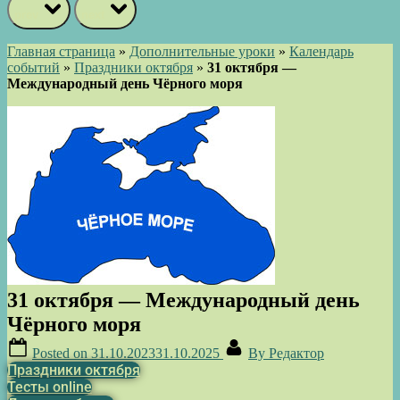
prev
next
Главная страница
»
Дополнительные уроки
»
Календарь
событий
»
Праздники октября
»
31 октября —
Международный день Чёрного моря
31 октября — Международный день
Чёрного моря
Posted on
31.10.2023
31.10.2025
By
Редактор
Праздники октября
Тесты online