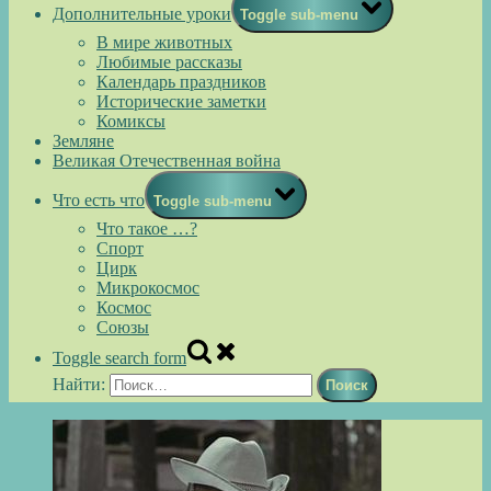
Дополнительные уроки
Toggle sub-menu
В мире животных
Любимые рассказы
Календарь праздников
Исторические заметки
Комиксы
Земляне
Великая Отечественная война
Что есть что
Toggle sub-menu
Что такое …?
Спорт
Цирк
Микрокосмос
Космос
Союзы
Toggle search form
Найти: