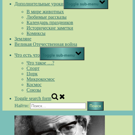
Дополнительные уроки
Toggle sub-menu
В мире животных
Любимые рассказы
Календарь праздников
Исторические заметки
Комиксы
Земляне
Великая Отечественная война
Что есть что
Toggle sub-menu
Что такое …?
Спорт
Цирк
Микрокосмос
Космос
Союзы
Toggle search form
Найти: