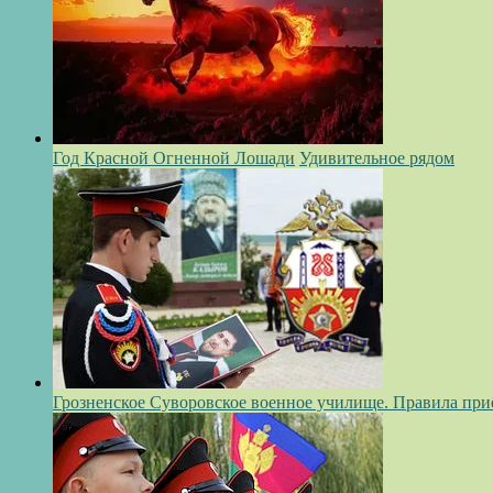
Год Красной Огненной Лошади
Удивительное рядом
Грозненское Суворовское военное училище. Правила при