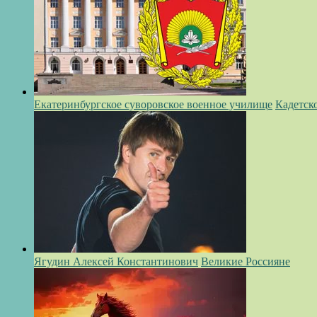
Екатеринбургское суворовское военное училище
Кадетск
Ягудин Алексей Константинович
Великие Россияне