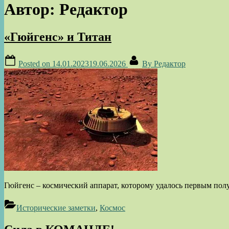
Автор:
Редактор
«Гюйгенс» и Титан
Posted on
14.01.2023
19.06.2026
By
Редактор
Гюйгeнc – космический аппарат, которому удалось первым полу
Исторические заметки
,
Космос