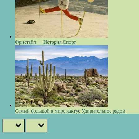
Фристайл — История
Спорт
Самый большой в мире кактус
Удивительное рядом
prev
next