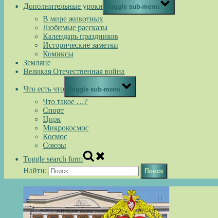
Дополнительные уроки
Toggle sub-menu
В мире животных
Любимые рассказы
Календарь праздников
Исторические заметки
Комиксы
Земляне
Великая Отечественная война
Что есть что
Toggle sub-menu
Что такое …?
Спорт
Цирк
Микрокосмос
Космос
Союзы
Toggle search form
Найти: