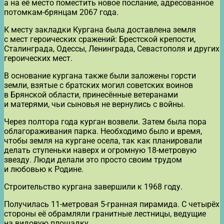
а на её место поместить новое послание, адресованное
потомкам-брянцам 2067 года.
К месту закладки Кургана была доставлена земля
с мест героических сражений: Брестской крепости,
Сталинграда, Одессы, Ленинграда, Севастополя и других
героических мест.
В основание кургана также были заложены горсти
земли, взятые с братских могил советских воинов
в Брянской области, принесённые ветеранами
и матерями, чьи сыновья не вернулись с войны.
Через полтора года курган возвели. Затем была пора
облагораживания парка. Необходимо было и время,
чтобы земля на кургане осела, так как планировали
делать ступеньки наверх и огромную 18-метровую
звезду. Люди делали это просто своим трудом
и любовью к Родине.
Строительство кургана завершили к 1968 году.
Получилась 11-метровая 5-гранная пирамида. С четырёх
стороны её обрамляли гранитные лестницы, ведущие
на видовую площадку.