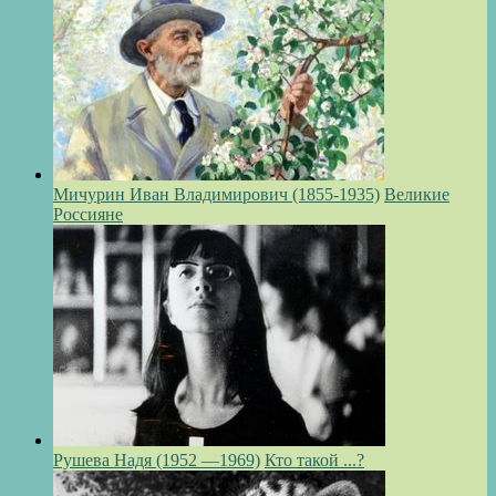
Мичурин Иван Владимирович (1855-1935)
Великие
Россияне
Рушева Надя (1952 —1969)
Кто такой ...?