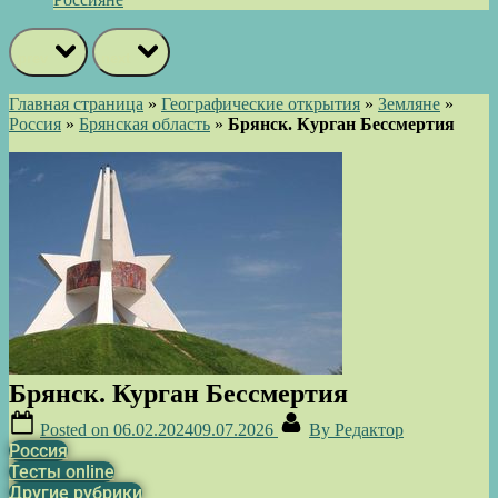
prev
next
Главная страница
»
Географические открытия
»
Земляне
»
Россия
»
Брянская область
»
Брянск. Курган Бессмертия
Брянск. Курган Бессмертия
Posted on
06.02.2024
09.07.2026
By
Редактор
Россия
Тесты online
Другие рубрики