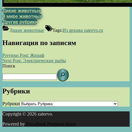
Дикие животные
В мире животных
Другие рубрики
Дикие животные
Tags:
Из архива zateevo.ru
Навигация по записям
Previous Post:
Жираф
Next Post:
Электрические рыбы
Поиск
Рубрики
Рубрики
Copyright © 2026 zateevo.
Powered by
PressBook Premium theme