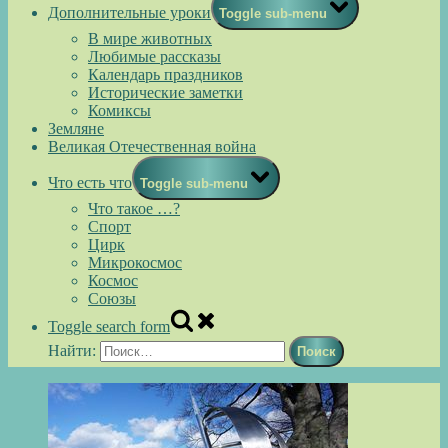
Дополнительные уроки
Toggle sub-menu
В мире животных
Любимые рассказы
Календарь праздников
Исторические заметки
Комиксы
Земляне
Великая Отечественная война
Что есть что
Toggle sub-menu
Что такое …?
Спорт
Цирк
Микрокосмос
Космос
Союзы
Toggle search form
Найти: