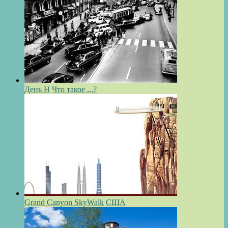
День Н
Что такое ...?
Grand Canyon SkyWalk
США