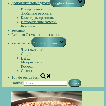
Дополнительные уроки
Toggle sub-menu
В мире животных
Любимые рассказы
Календарь праздников
Исторические заметки
Комиксы
Земляне
Великая Отечественная война
Что есть что
Toggle sub-menu
Что такое …?
Спорт
Цирк
Микрокосмос
Космос
Союзы
Toggle search form
Найти: