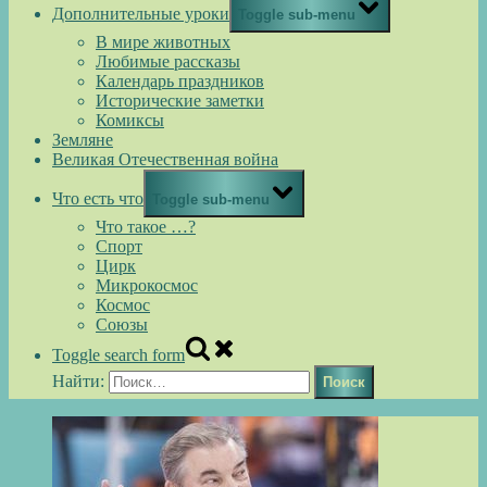
Дополнительные уроки
Toggle sub-menu
В мире животных
Любимые рассказы
Календарь праздников
Исторические заметки
Комиксы
Земляне
Великая Отечественная война
Что есть что
Toggle sub-menu
Что такое …?
Спорт
Цирк
Микрокосмос
Космос
Союзы
Toggle search form
Найти: