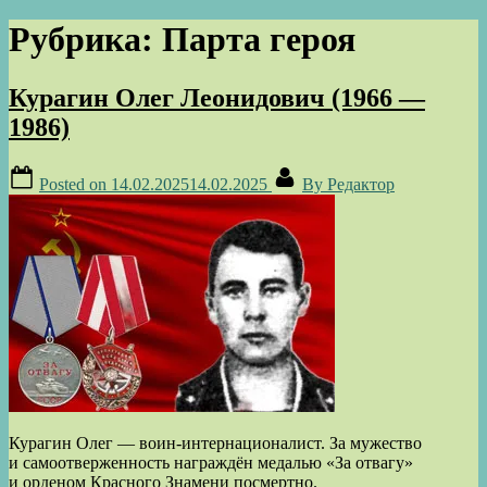
Рубрика:
Парта героя
Курагин Олег Леонидович (1966 —
1986)
Posted on
14.02.2025
14.02.2025
By
Редактор
Курагин Олег — воин-интернационалист. За мужество
и самоотверженность награждён медалью «За отвагу»
и орденом Красного Знамени посмертно.