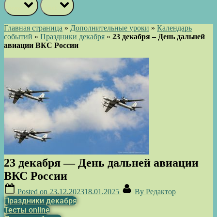
prev
next
Главная страница
»
Дополнительные уроки
»
Календарь
событий
»
Праздники декабря
»
23 декабря – День дальней
авиации ВКС России
23 декабря — День дальней авиации
ВКС России
Posted on
23.12.2023
18.01.2025
By
Редактор
Праздники декабря
Тесты online