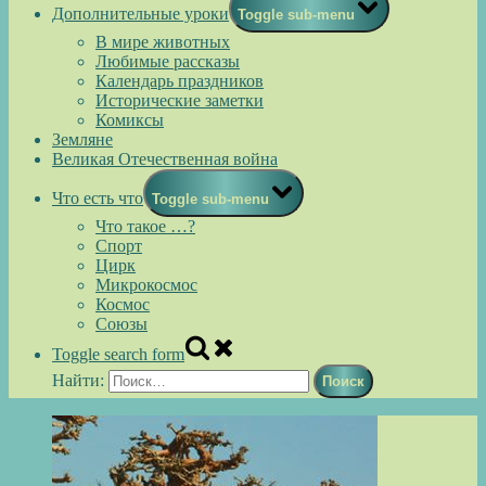
Дополнительные уроки
Toggle sub-menu
В мире животных
Любимые рассказы
Календарь праздников
Исторические заметки
Комиксы
Земляне
Великая Отечественная война
Что есть что
Toggle sub-menu
Что такое …?
Спорт
Цирк
Микрокосмос
Космос
Союзы
Toggle search form
Найти: