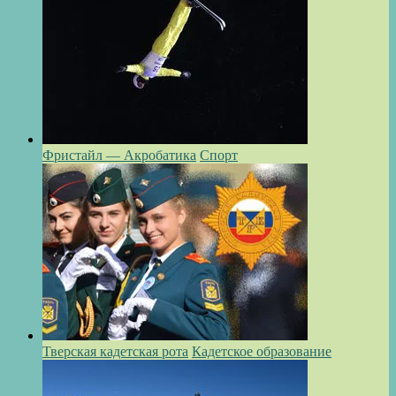
Фристайл — Акробатика
Спорт
Тверская кадетская рота
Кадетское образование