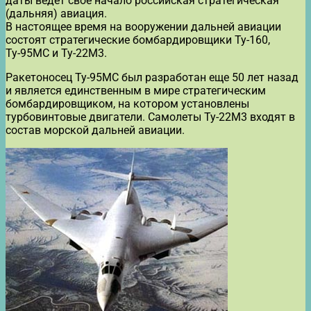
даты ведет свое начало российская стратегическая
(дальняя) авиация.
В настоящее время на вооружении дальней авиации
состоят стратегические бомбардировщики Ту-160,
Ту-95МС и Ту-22М3.
Ракетоносец Ту-95МС был разработан еще 50 лет назад
и является единственным в мире стратегическим
бомбардировщиком, на котором установлены
турбовинтовые двигатели. Самолеты Ту-22М3 входят в
состав морской дальней авиации.