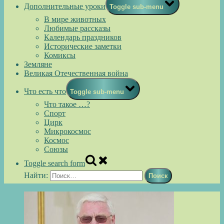
Дополнительные уроки
Toggle sub-menu
В мире животных
Любимые рассказы
Календарь праздников
Исторические заметки
Комиксы
Земляне
Великая Отечественная война
Что есть что
Toggle sub-menu
Что такое …?
Спорт
Цирк
Микрокосмос
Космос
Союзы
Toggle search form
Найти: