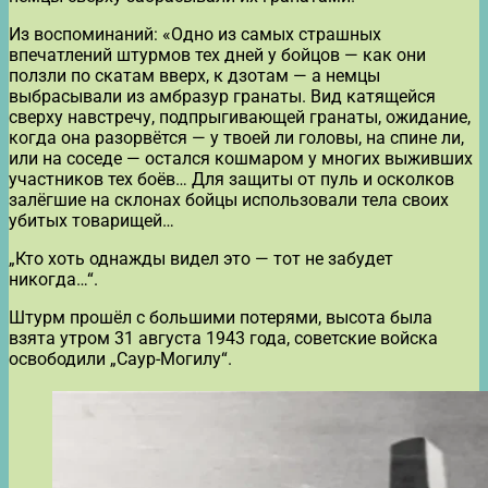
Из воспоминаний: «Одно из самых страшных
впечатлений штурмов тех дней у бойцов — как они
ползли по скатам вверх, к дзотам — а немцы
выбрасывали из амбразур гранаты. Вид катящейся
сверху навстречу, подпрыгивающей гранаты, ожидание,
когда она разорвётся — у твоей ли головы, на спине ли,
или на соседе — остался кошмаром у многих выживших
участников тех боёв… Для защиты от пуль и осколков
залёгшие на склонах бойцы использовали тела своих
убитых товарищей…
„Кто хоть однажды видел это — тот не забудет
никогда…“.
Штурм прошёл с большими потерями, высота была
взята утром 31 августа 1943 года, советские войска
освободили „Саур-Могилу“.