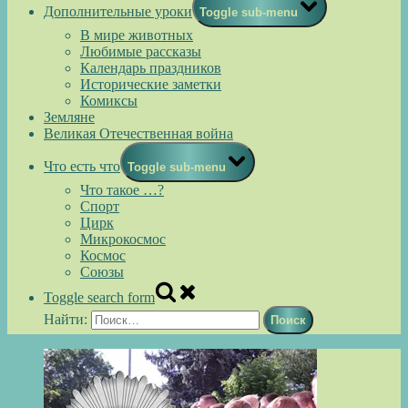
Дополнительные уроки
Toggle sub-menu
В мире животных
Любимые рассказы
Календарь праздников
Исторические заметки
Комиксы
Земляне
Великая Отечественная война
Что есть что
Toggle sub-menu
Что такое …?
Спорт
Цирк
Микрокосмос
Космос
Союзы
Toggle search form
Найти: