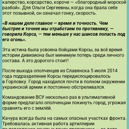
каперство, корсарство, короче — «благородный морской
разбой». Для Ольги Сергеевны, когда она брала себе
этот позывной, он означал гонку, скорость.
«В нашем деле главное — время и точность. Чем
быстрее и точнее мы отработаем по противнику, —
говорила Корса, — тем меньше у нас шансов попасть под
его огонь».
Эта истина была усвоена бойцами Корсы, за всё время
истории дивизиона был минимум потерь среди личного
состава. А это дорогого стоит!
После выхода ополченцев из Славянска 5 июля 2014
года подразделение Корсы передислоцировалось
в Горловку. Город находился почти в полном окружении
украинской армии и постоянно обстреливался.
Командование ВСУ несколько раз в ультимативной
форме предлагало ополченцам покинуть город, угрожая
сравнять его с землёй.
Качура всегда была на самых опасных участках фронта.
Требовалась активная работа артиллерии