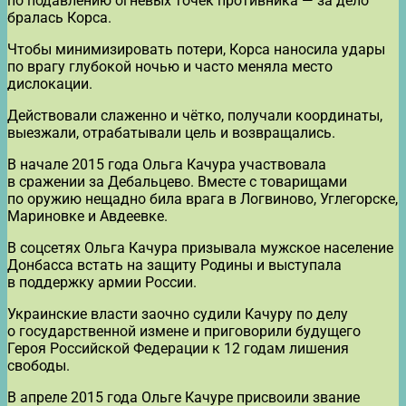
по подавлению огневых точек противника — за дело
бралась Корса.
Чтобы минимизировать потери, Корса наносила удары
по врагу глубокой ночью и часто меняла место
дислокации.
Действовали слаженно и чётко, получали координаты,
выезжали, отрабатывали цель и возвращались.
В начале 2015 года Ольга Качура участвовала
в сражении за Дебальцево. Вместе с товарищами
по оружию нещадно била врага в Логвиново, Углегорске,
Мариновке и Авдеевке.
В соцсетях Ольга Качура призывала мужское население
Донбасса встать на защиту Родины и выступала
в поддержку армии России.
Украинские власти заочно судили Качуру по делу
о государственной измене и приговорили будущего
Героя Российской Федерации к 12 годам лишения
свободы.
В апреле 2015 года Ольге Качуре присвоили звание