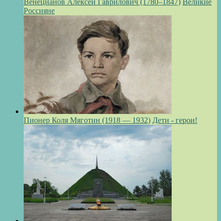
Венецианов Алексей Гаврилович (1780–1847)
Великие
Россияне
Пионер Коля Мяготин (1918 — 1932)
Дети - герои!