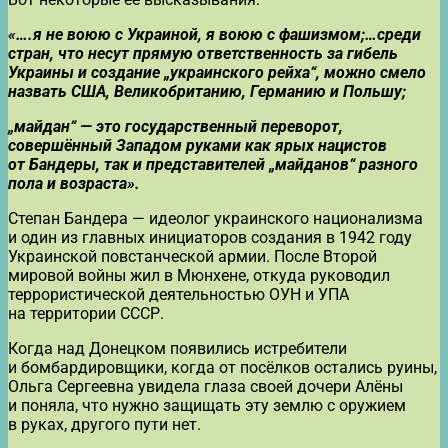
«….я не воюю с Украиной, я воюю с фашизмом;…среди
стран, что несут прямую ответственность за гибель
Украины и создание „украинского рейха“, можно смело
назвать США, Великобританию, Германию и Польшу;
„майдан“ — это государственный переворот,
совершённый Западом руками как ярых нацистов
от Бандеры, так и представителей „майданов“ разного
пола и возраста».
Степан Бандера — идеолог украинского национализма
и один из главных инициаторов создания в 1942 году
Украинской повстанческой армии. После Второй
мировой войны жил в Мюнхене, откуда руководил
террористической деятельностью ОУН и УПА
на территории СССР.
Когда над Донецком появились истребители
и бомбардировщики, когда от посёлков остались руины,
Ольга Сергеевна увидела глаза своей дочери Алёны
и поняла, что нужно защищать эту землю с оружием
в руках, другого пути нет.